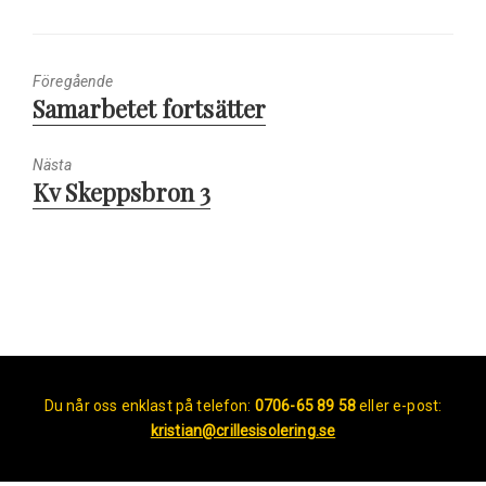
Föregående
Föregående
Samarbetet fortsätter
inlägg:
Nästa
Nästa
Kv Skeppsbron 3
inlägg:
Du når oss enklast på telefon:
0706-65 89 58
eller e-post:
kristian@crillesisolering.se